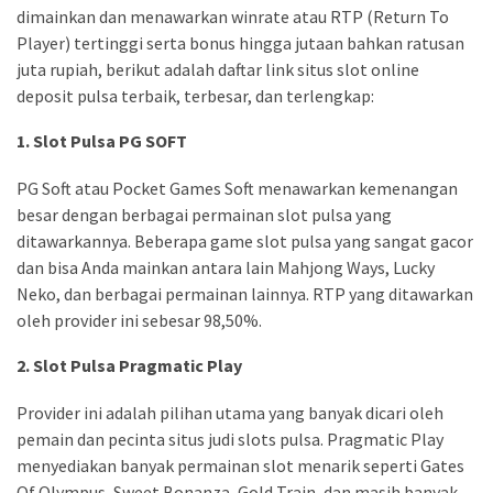
dimainkan dan menawarkan winrate atau RTP (Return To
Panduan
Player) tertinggi serta bonus hingga jutaan bahkan ratusan
Lengkap
juta rupiah, berikut adalah daftar link situs slot online
Daftar
deposit pulsa terbaik, terbesar, dan terlengkap:
dan
Bermain
1. Slot Pulsa PG SOFT
Judi
Bola
PG Soft atau Pocket Games Soft menawarkan kemenangan
Online
besar dengan berbagai permainan slot pulsa yang
di
ditawarkannya. Beberapa game slot pulsa yang sangat gacor
SBOBET
dan bisa Anda mainkan antara lain Mahjong Ways, Lucky
Terpercaya
Neko, dan berbagai permainan lainnya. RTP yang ditawarkan
oleh provider ini sebesar 98,50%.
2. Slot Pulsa Pragmatic Play
MOST
USED
CATEGORIES
Provider ini adalah pilihan utama yang banyak dicari oleh
pemain dan pecinta situs judi slots pulsa. Pragmatic Play
menyediakan banyak permainan slot menarik seperti Gates
Slot
Of Olympus, Sweet Bonanza, Gold Train, dan masih banyak