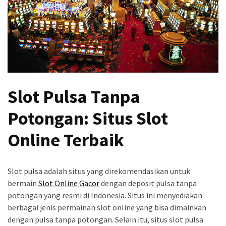
Melalui
Mesin
Slot
untuk
Anda
Taktik
Panduan
Slot Pulsa Tanpa
Komprehensif
untuk
Potongan: Situs Slot
Permainan
Kasino
Online Terbaik
Online
Joker
Slot pulsa adalah situs yang direkomendasikan untuk
Gaming:
bermain
Slot Online Gacor
dengan deposit pulsa tanpa
Provider
potongan yang resmi di Indonesia. Situs ini menyediakan
Slot
berbagai jenis permainan slot online yang bisa dimainkan
Online
dengan pulsa tanpa potongan. Selain itu, situs slot pulsa
yang