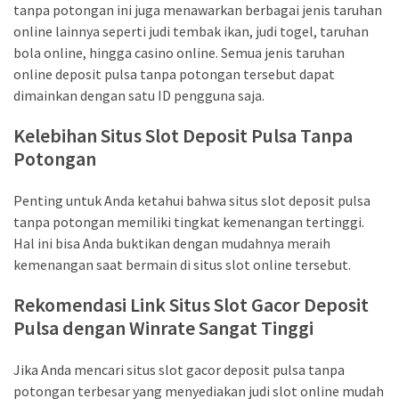
tanpa potongan ini juga menawarkan berbagai jenis taruhan
Sering
online lainnya seperti judi tembak ikan, judi togel, taruhan
Bagi
bola online, hingga casino online. Semua jenis taruhan
Jackpot
online deposit pulsa tanpa potongan tersebut dapat
Besar
dimainkan dengan satu ID pengguna saja.
Slot
Kelebihan Situs Slot Deposit Pulsa Tanpa
Chicky
Potongan
Run
RTP
Penting untuk Anda ketahui bahwa situs slot deposit pulsa
Tinggi:
tanpa potongan memiliki tingkat kemenangan tertinggi.
Situs
Hal ini bisa Anda buktikan dengan mudahnya meraih
Terpercaya
kemenangan saat bermain di situs slot online tersebut.
dan
Tips
Rekomendasi Link Situs Slot Gacor Deposit
Bermain
Pulsa dengan Winrate Sangat Tinggi
untuk
Raih
Jika Anda mencari situs slot gacor deposit pulsa tanpa
Maxwin
potongan terbesar yang menyediakan judi slot online mudah