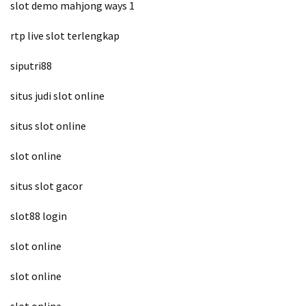
slot demo mahjong ways 1
rtp live slot terlengkap
siputri88
situs judi slot online
situs slot online
slot online
situs slot gacor
slot88 login
slot online
slot online
slot online