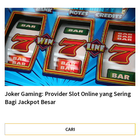
Joker Gaming: Provider Slot Online yang Sering
Bagi Jackpot Besar
CARI